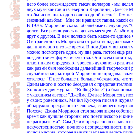
него более восьмидесяти тысяч долларов - мы дела
двух музыкантов из Северной Каролины, Джессе М
чтобы исполнить одно соло в одной песне". Тем не 
звездный альбом: "Мне он нравился таким, какой он
В 1970г. Моррисон сказал об альбоме следующее: "
долго. Все растянулось на девять месяцев. Альбом 
друг с другом. В нем должно быть какое-то единое чу
Отстраненность Моррисона от работы над альбомом 
дал примерно в то же время. В нем Джим выразил 
можно посмотреть один, ну два раза, потом еще ра
воздействием форма искусства. Они всем понятны, 
пластинкам определяют уровень духовного развития
как раз ей был необходим дальнейший творческий р
случайностью, которой Моррисон не придавал значе
хотелось: "Я все больше и больше убеждаюсь, что 
Джим много и охотно беседовал с представителями
Хопкинсу для журнала "Rolling Stone" (и был польщ
с указанием автора: "Джеймс Дуглас Моррисон, по
у своих ровесников. Майкл Кускуна писал в журна
обнаружил прекрасного человека, ставшего жертво
Похоже, Джим Моррисон стал заложником собственн
время как лучшие стороны его поэтического и кин
не раскрытыми". Сам Джим прекрасно осознавал в
искусственностью, полного неопределенности и пр
душой клоуна, которая вынуждает меня делать глу