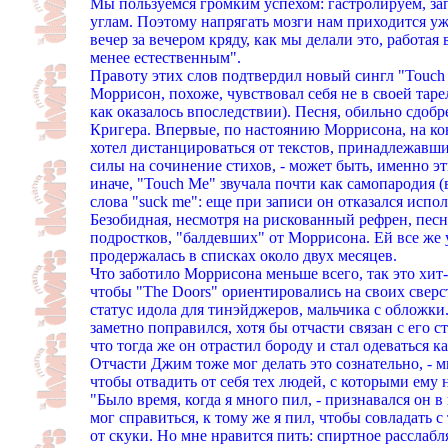
Мы пользуемся громким успехом: гастролируем, зап
углам. Поэтому напрягать мозги нам приходится у
вечер за вечером кряду, как мы делали это, работая
менее естественным".
Правоту этих слов подтвердил новый сингл "Touch
Моррисон, похоже, чувствовал себя не в своей таре
как оказалось впоследствии). Песня, обильно сдоб
Кригера. Впервые, по настоянию Моррисона, на ко
хотел дистанцироваться от текстов, принадлежавши
силы на сочинение стихов, - может быть, именно эти
иначе, "Touch Me" звучала почти как самопародия 
слова "suck me": еще при записи он отказался испо
Безобидная, несмотря на рискованный рефрен, песня
подростков, "балдевших" от Моррисона. Ей все же у
продержалась в списках около двух месяцев.
Что заботило Моррисона меньше всего, так это хит-
чтобы "The Doors" ориентировались на своих сверс
статус идола для тинэйджеров, мальчика с обложки
заметно поправился, хотя бы отчасти связан с его
что тогда же он отрастил бороду и стал одеваться 
Отчасти Джим тоже мог делать это сознательно, - 
чтобы отвадить от себя тех людей, с которыми ему н
"Было время, когда я много пил, - признавался он в
мог справиться, к тому же я пил, чтобы совладать
от скуки. Но мне нравится пить: спиртное расслабл