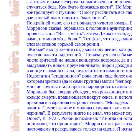
азартным играм: вечером ты выпиваешь и не знаешь
случиться беда. Как будто бросаешь кости". Но Мо
контролирует ситуацию: "Я могу рассчитать все та
дает новый шанс ощутить блаженство".
По крайней мере, его не покидало чувство юмора. 
Моррисон сказал, обращаясь к половине аудитории:
провозгласил: "Вы - смерть". Затем Джим сказал, а
вами, и у меня яйца болят". Тот факт, что тогда м
словам опенок горькой самоиронии.
"Живые" выступления создавали ощущение, которог
чувство власти над толпой. "Поначалу я вел себя ме
число зрителей на наших концертах возросло, да и 
выдумывать новое, преувеличивать, порой доходя д
в конце огромного зала, недостаток интимности п
Недостатки "стадионного" рока стали еще более о
которым зрители (да и сами группы) могли "непоср
многие группы стали просто пародировать самих се
Моррисон был твердо убежден, что рок-концерт пред
кольцо смерти, вращающееся вокруг секса, и испол
нравилась избранная им роль шамана: "Молодежь - 
влиять. Самое главное в молодых слушателях - они к
чернила". В результате никто не знал, что может с
Doors", В 1972 г. Робби вспоминал: "Иногда он ост
понимали, что происходит". Моррисон так рассказы
настоящему я раскрываюсь только на сцене. Я исп