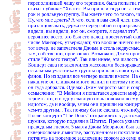
переполнившей чашу его терпения, была попытка 
сказал публике: "Хватит. Вы пришли сюда не за тем
рок-н-ролльную группу. Вы ждете чего-то такого, чег
Ну, что мне делать? А что, если я вам свой член по
пританцовывать, держа ее перед собой и прикрывая
видели, вы видели, вот он, смотрите, я сделал это".
вероятнее всего, это был его палец, просунутый с
числе Манзарек, утверждают, что вообще ничего не
тот вечер, не запечатлела Джима в столь недвусмыс
там, собственно, произошло. Возможно, Джим прост
стиле "Живого театра". Так или иначе, эта шалость
Концерт едва не закончился массовыми беспорядкам
остальным участникам группы пришлось покинуть 
фанов. Но из здания все четверо вышли вместе. На
накануне он слишком много выпил и поэтому не мож
он туда добрался. Однако Джим запросто мог и совр
осмысленно: "В Майами я попытался довести миф д
терпеть это, и в одну славную ночь положил всему 
идиотом, да и вообще, зачем они пришли на концер
чем-то другим... Так почему бы не сделать что-нибу
После концерта "The Doors" отправились в долгож
шумихе, которую подняли в Штатах. Пресса ухвати
праведным гневом. 5 марта Джим Моррисон был за
сквернословии,пьянстве, распущенном и похотливо
потянуть на тюремное заключение сроком до семи 