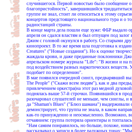
случившегося. Первой новостью было сообщение о
благопристойность", завершившийся тридцатитыся
группе не знал, стоит ли относиться к этому серьез
концертов предстоящего национального тура и о то
радиостанций страны.
В конце марта дела пошли еще хуже: ФБР выдало орд
апреля он сдался властям и был отпущен под залог 
Джим с головой окунулся в работу. Со старыми дру
кинопроект. В то же время шла подготовка к издан
Creatures" ("Новые создания"). Но к оценке творче
жаждала крови, и даже преданные поклонники Джим
апрельском номере журнала "Life": "В жизни и на 
под воздействием разных наркотических веществ. Ув
подобает по определению".
В мае появился очередной сингл, предварявший выхо
The People" ("Скажи всем людям"), как и два пред
привлечением оркестра(на этот раз медной духовой 
поднялась выше 57-й строчки. Появившийся в прода
разочаровал слушателей не меньше, чем синглы, и 
да "Shaman's Blues" ("Блюз шамана") выдерживали 
демонстрирует, что группа не знала, в каком напр
как-то принужденно и неосмысленно. Возможно, в
отчаянием: группа потеряла ориентиры и топталась 
"Нам самим понравилось, но больше, похоже, ником
рассказывал о записи в более радужных тонах: "Мы