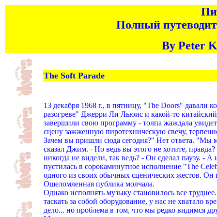
Пи
Полный путеводит
By Peter K
The Soft Parade
13 декабря 1968 г., в пятницу, "The Doors" давали
разогреве" Джерри Ли Льюис и какой-то китайский
завершили свою программу - толпа жаждала увидеть
сцену зажженную пиротехническую свечу, терпение 
Зачем вы пришли сюда сегодня?" Нет ответа. "Мы м
сказал Джим. - Но ведь вы этого не хотите, правда?
никогда не видели, так ведь? - Он сделал паузу. - 
пустилась в сорокаминутное исполнение "The Celebr
одного из своих обычных сценических жестов. Он 
Ошеломленная публика молчала.
Однако исполнять музыку становилось все труднее.
таскать за собой оборудование, у нас не хватало вр
дело... но проблема в том, что мы редко видимся др