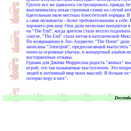
Группе все же удавалось гастролировать, правда, б
выплачивалась некая страховая сумма на случай в
бдительным оком местных блюстителей порядка. В 
а сами музыканты - более требовательными к себе.
хорошего рок-шоу. Они дали несколько концертов 
на "The End", когда зрители стали весело подпеват
сингле, "The End" стала хитом в католической Мекс
По возвращении в Лос-Анджелес "The Doors" дали 
записаны "Электрой", предполагавшей выпустить "ж
понесла огромные убытки, и концертный альбом мо
восторженные отзывы.
Однако для Джима Моррисона радость "живых" выс
игрой, эти так называемые выступления. Это вопро
людей в интимный мир моих мыслей. Я больше не ч
потерял веру в них".
Decembe