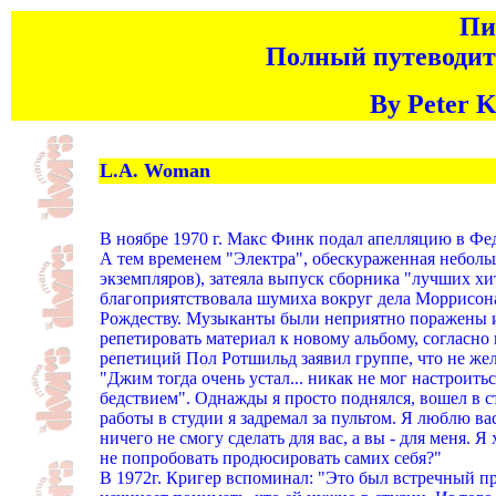
Пи
Полный путеводит
By Peter K
L.A. Woman
В ноябре 1970 г. Макс Финк подал апелляцию в Фе
А тем временем "Электра", обескураженная неболь
экземпляров), затеяла выпуск сборника "лучших хи
благоприятствовала шумиха вокруг дела Моррисона
Рождеству. Музыканты были неприятно поражены и
репетировать материал к новому альбому, согласно
репетиций Пол Ротшильд заявил группе, что не же
"Джим тогда очень устал... никак не мог настроитьс
бедствием". Однажды я просто поднялся, вошел в ст
работы в студии я задремал за пультом. Я люблю ва
ничего не смогу сделать для вас, а вы - для меня. 
не попробовать продюсировать самих себя?"
В 1972г. Кригер вспоминал: "Это был встречный пр