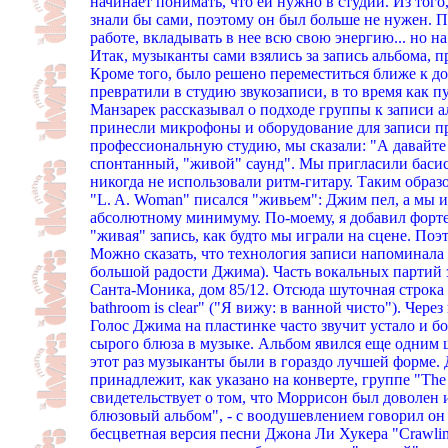
начинает понимать, что ей нужно в студии. Из того
знали бы сами, поэтому он был больше не нужен. П
работе, вкладывать в нее всю свою энергию... но на
Итак, музыканты сами взялись за запись альбома, 
Кроме того, было решено переместиться ближе к до
превратили в студию звукозаписи, в то время как 
Манзарек рассказывал о подходе группы к записи а
принесли микрофоны и оборудование для записи пр
профессиональную студию, мы сказали: "А давайте 
спонтанный, "живой" саунд". Мы пригласили басис
никогда не использовали ритм-гитару. Таким обра
"L. A. Woman" писался "живьем": Джим пел, а мы 
абсолютному минимуму. По-моему, я добавил фортепи
"живая" запись, как будто мы играли на сцене. Поэт
Можно сказать, что технология записи напоминал
большой радости Джима). Часть вокальных партий з
Санта-Моника, дом 85/12. Отсюда шуточная строка в
bathroom is clear" ("Я вижу: в ванной чисто"). Чер
Голос Джима на пластинке часто звучит устало и б
сырого блюза в музыке. Альбом явился еще одним ш
этот раз музыканты были в гораздо лучшей форме. Д
принадлежит, как указано на конверте, группе "The
свидетельствует о том, что Моррисон был доволен 
блюзовый альбом", - с воодушевлением говорил он 
бесцветная версия песни Джона Ли Хукера "Crawlin