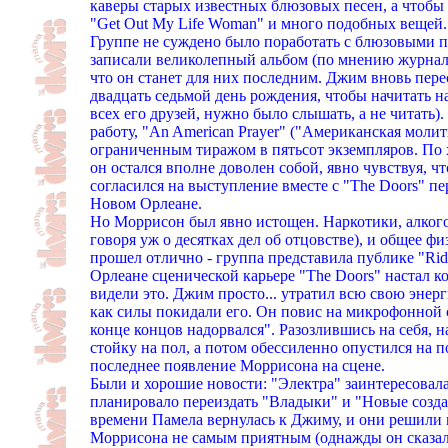
каверы старых известных блюзовых песен, а чтобы
"Get Out My Life Woman" и много подобных вещей.
Группе не суждено было поработать с блюзовыми пр
записали великолепный альбом (по мнению журнала "
что он станет для них последним. Джим вновь перес
двадцать седьмой день рождения, чтобы начитать 
всех его друзей, нужно было слышать, а не читать)
работу, "An American Prayer" ("Американская моли
ограниченным тиражом в пятьсот экземпляров. По 
он остался вполне доволен собой, явно чувствуя, ч
согласился на выступление вместе с "The Doors" пе
Новом Орлеане.
Но Моррисон был явно истощен. Наркотики, алкогол
говоря уж о десятках дел об отцовстве), и общее ф
прошел отлично - группа представила публике "Rid
Орлеане сценической карьере "The Doors" настал ко
видели это. Джим просто... утратил всю свою эне
как силы покидали его. Он повис на микрофонной с
конце концов надорвался". Разозлившись на себя,
стойку на пол, а потом обессиленно опустился на п
последнее появление Моррисона на сцене.
Были и хорошие новости: "Электра" заинтересовал
планировало переиздать "Владыки" и "Новые создан
времени Памела вернулась к Джиму, и они решили 
Моррисона не самым приятным (однажды он сказал: