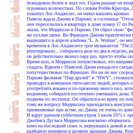
безнадежно болен и знал это. Годом раньше он впер
огромных количествах. По словам Робби Кригера, 
покинул Лос-Анджелес, он начал кашлять кровью.
Памела ждала Джима в Париже, в гостинице "Отель
они переселились в квартиру в доме номер 17 по Рю
знали, что Моррисон в Париже. Он сбрил свою "фи
же пухлые щеки. Во Франции Джима практически ни
вышедшего в апреле альбома "L. A. Woman", он мог
временем в Лос-Анджелесе трое музыкантов "The D
репетировали... собирались раза по два в неделю, 
он действительно звонил пару раз, просто чтобы ск
Время шло, и Моррисон почувствовал, что напряж
спадать. Вдвоем с Памелой Джим ненадолго съезди
попутешествовал по Франции. Но он не мог сосредо
Париже фильмов "Пир друзей" и "HWY", столкнул
проводил в компании пяти-шести людей, которых о
употреблять кокаин и по-прежнему много пил, хотя
видимому, собирался постепенно уменьшать дозы. 
подъема по лестнице. Он обратился ко врачу по по
тому же вопросу Моррисону приходилось консульти
применяемые при астме, но Джим, не очень-то довер
И вдруг ранним субботним утром 3 июля 1971 г. пр
Джеймса Дугласа Моррисона внезапно оборвалась. 
кино на последний сеанс и, вернувшись домой в по
разбудило неровное и шумное дыхание Джима. Решив