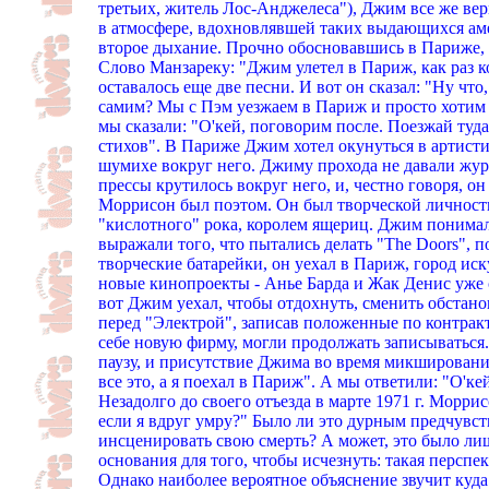
третьих, житель Лос-Анджелеса"), Джим все же вер
в атмосфере, вдохновлявшей таких выдающихся аме
второе дыхание. Прочно обосновавшись в Париже, о
Слово Манзареку: "Джим улетел в Париж, как раз 
оставалось еще две песни. И вот он сказал: "Ну что
самим? Мы с Пэм уезжаем в Париж и просто хотим п
мы сказали: "O'кей, поговорим после. Поезжай туда
стихов". В Париже Джим хотел окунуться в артистич
шумихе вокруг него. Джиму прохода не давали жу
прессы крутилось вокруг него, и, честно говоря, о
Моррисон был поэтом. Он был творческой личность
"кислотного" рока, королем ящериц. Джим понимал,
выражали того, что пытались делать "The Doors", по
творческие батарейки, он уехал в Париж, город ис
новые кинопроекты - Анье Барда и Жак Денис уже 
вот Джим уехал, чтобы отдохнуть, сменить обстанов
перед "Электрой", записав положенные по контрак
себе новую фирму, могли продолжать записываться.
паузу, и присутствие Джима во время микширования
все это, а я поехал в Париж". А мы ответили: "О'ке
Незадолго до своего отъезда в марте 1971 г. Морри
если я вдруг умру?" Было ли это дурным предчувс
инсценировать свою смерть? А может, это было ли
основания для того, чтобы исчезнуть: такая персп
Однако наиболее вероятное объяснение звучит куд