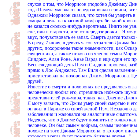
слухов о том, что Моррисон (подобно Джеймсу Дин
года Памела умерла от передозировки героина, все 
Однажды Моррисон сказал, что хотел бы умереть в в
юмора и лежа на красивой комфортабельной кроват
не казался сколько-нибудь вероятным. Никто не узн
сне, или в старости, или от передозировки... Я хоч
вкус, почувствовать ее запах. Смерть дается только
В среду, 7 июля, в девять часов утра тело Джима б
других, похоронены такие знаменитости, как Оск
священника, а также никого из членов семьи Морр
Сиддонс, Алан Роне, Анье Варда и еще один его п
Весь следующий день Пэм и Сиддонс провели, разб
прямо в Лос-Анджелес. Там Билл сделал заявление 
присутствовал на похоронах Джима Моррисона. Цер
друзей.
Известие о смерти и похоронах не предавалось оглас
человечески любил его, стремились избежать шуми
представителей рок-мира, таких, как Дженис Джо
Я могу заявить, что Джим умер своей смертью и е
он жил в Париже со своей женой Пэм. Незадолго д
заболевания и жаловался на аналогичные симптомы 
Надеюсь, что о Джиме будут помнить не только как 
человеке. Он был самым добрым, самым человечным,
похоже на того Джима Моррисона, о котором писали
которого всегда будут помнить близкие друзья..."