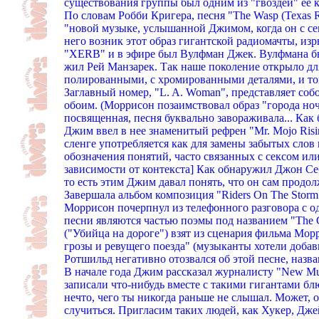
существования группы был одним из "гвоздей" ее к
По словам Робби Кригера, песня "The Wasp (Texas Ra
"новой музыке, услышанной Джимом, когда он с се
него возник этот образ гигантской радиомачты, и
"XERB" и в эфире был Вулфман Джек. Вулфмана бы
жил Рей Манзарек. Так наше поколение открыло дл
полированными, с хромированными деталями, и то
Заглавный номер, "L. A. Woman", представляет соб
обоим. (Моррисон позаимствовал образ "города ночи"
посвященная, песня буквально завораживала... Ка
Джим ввел в нее знаменитый рефрен "Mr. Mojo Risin
сленге употребляется как для замены забытых слов и
обозначения понятий, часто связанных с сексом ил
зависимости от контекста] Как обнаружил Джон Себ
то есть этим Джим давал понять, что он сам продол
Завершала альбом композиция "Riders On The Storm
Моррисон почерпнул из телефонного разговора с од
песни являются частью поэмы под названием "The Gr
("Убийца на дороге") взят из сценария фильма М
грозы и ревущего поезда" (музыканты хотели доба
Ротшильд негативно отозвался об этой песне, назв
В начале года Джим рассказал журналисту "New Mus
записали что-нибудь вместе с такими гигантами бл
нечто, чего ты никогда раньше не слышал. Может, 
случиться. Пригласим таких людей, как Хукер, Джей