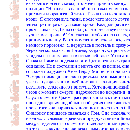
вызывать врача и сказал, что хочет принять ванну.
полиции: "Находясь в ванной, он позвал меня и ска
прихватила оранжевый тазик. Его вырвало остаткам
кровь. Я опорожнила тазик, после чего моего друга 
затем третий раз, сгустками крови. Каждый раз я в
промывала его. Джим сообщил, что чувствует себя с
лучше, все прошло!" Он сказал, чтобы я шла спать,
принимать ванну. В тот момент мне показалось, что
немного порозовел. Я вернулась в постель и сразу ж
Через несколько часов Памела, вздрогнув, проснул
увидела его, лежавшего в остывшей воде. У носа те
Сначала Памела подумала, что Джим решил сыграть 
сознание. Не в состоянии вынуть его из ванны, он
со своей подружкой Анье Варда (ни он, ни она так 
"Скорой помощи": первой приехала реанимационна
уже не нуждался ни в чьей помощи. Полиция конст
результате сердечного приступа. Хотя полицейский
часов с момента смерти, надобности во вскрытии, 
Слухи о смерти Джима распространились почти мг
последнее время подобные сообщения появлялись у
после того как парижская полиция и посольство С
Сиддонсу пришлось связаться с Пэм. Она сказала, ч
именно. С самыми мрачными предчувствиями Билл 
мелу, свидетельство о смерти и заколоченный гроб. 
этот факт - вкупе с первоначальным отрицанием с