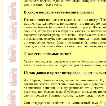
запомнить повесть? Едва ли есть люди, которые в состо
песни и стихи будут жить.
В каком возрасте вы увлеклись поэзией?
Где-то в пятом или шестом классе я написал поэму "The
помню, я хотел творить, но понимал, что ничего не пол
слова на бумаге без усилий с моей стороны. Жаль, но 
сочинил, когда учился в старших классах. Я постоянн
глупости забросил учебу. Не знаю, насколько это был
возможность вернуть две или три из этих записных кни
стихотворения, может быть и не написал бы ничего путн
Знаете, если бы я не избавился от груза прошлого, то н
У вас есть любимые песни?
Скажу честно, я не слушаю музыку в больших количе
четкого начала и конца. Когда мелодия увлекает меня, я 
Не так давно в прессе цитировали ваше высказ
Да. Первая, самая сильная, вспышка уже позади. То, 
англичане зажгли этот огонь с новой силой и добились 
от внешних влияний, и я приравниваю это к смерти. 
утрачена, нет больше веры. Я убежден, что каждое ново
своим прошлым. Именно поэтому те, кто придет после на
Они создадут свой собственный уникальный звук. У ро