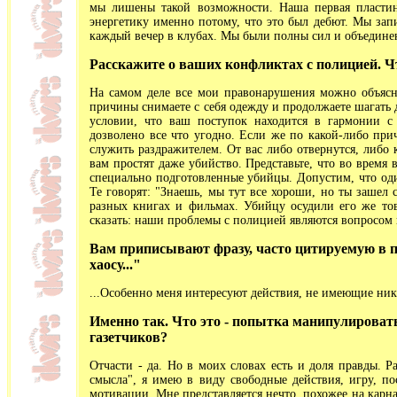
мы лишены такой возможности. Наша первая пластинк
энергетику именно потому, что это был дебют. Мы запи
каждый вечер в клубах. Мы были полны сил и объедин
Расскажите о ваших конфликтах с полицией. Ч
На самом деле все мои правонарушения можно объясн
причины снимаете с себя одежду и продолжаете шагать д
условии, что ваш поступок находится в гармонии с 
дозволено все что угодно. Если же по какой-либо пр
служить раздражителем. От вас либо отвернутся, либо 
вам простят даже убийство. Представьте, что во время
специально подготовленные убийцы. Допустим, что оди
Те говорят: "Знаешь, мы тут все хороши, но ты зашел
разных книгах и фильмах. Убийцу осудили его же това
сказать: наши проблемы с полицией являются вопросом 
Вам приписывают фразу, часто цитируемую в пр
хаосу..."
...Особенно меня интересуют действия, не имеющие ник
Именно так. Что это - попытка манипулироват
газетчиков?
Отчасти - да. Но в моих словах есть и доля правды. Р
смысла", я имею в виду свободные действия, игру, по
мотивации. Мне представляется нечто, похожее на карна