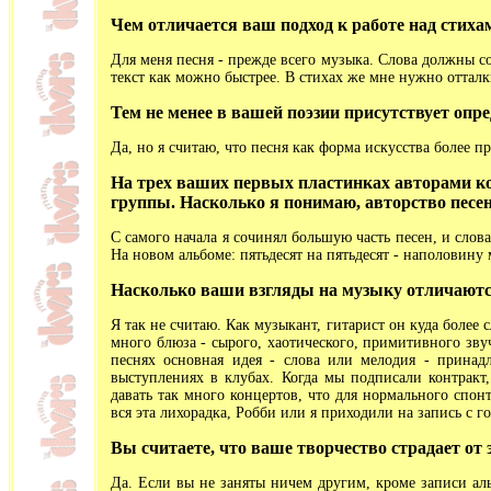
Чем отличается ваш подход к работе над стиха
Для меня песня - прежде всего музыка. Слова должны соч
текст как можно быстрее. В стихах же мне нужно отталк
Тем не менее в вашей поэзии присутствует опр
Да, но я считаю, что песня как форма искусства более п
На трех ваших первых пластинках авторами ко
группы. Насколько я понимаю, авторство песе
С самого начала я сочинял большую часть песен, и слов
На новом альбоме: пятьдесят на пятьдесят - наполовину 
Насколько ваши взгляды на музыку отличаются
Я так не считаю. Как музыкант, гитарист он куда более
много блюза - сырого, хаотического, примитивного зв
песнях основная идея - слова или мелодия - принад
выступлениях в клубах. Когда мы подписали контракт,
давать так много концертов, что для нормального спонт
вся эта лихорадка, Робби или я приходили на запись с 
Вы считаете, что ваше творчество страдает от 
Да. Если вы не заняты ничем другим, кроме записи ал