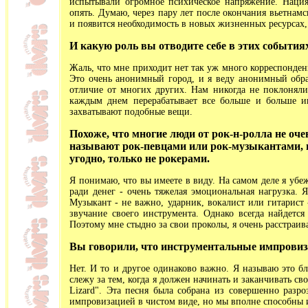
испытывали огромное психическое напряжение. Нация 
опять. Думаю, через пару лет после окончания вьетнамс
и появится необходимость в новых жизненных ресурсах,
И какую роль вы отводите себе в этих события
Жаль, что мне приходит нет так уж много корреспонден
Это очень анонимный город, и я веду анонимный обра
отличие от многих других. Нам никогда не поклонялис
каждым днем перерабатывает все больше и больше ин
захватывают подобные вещи.
Похоже, что многие люди от рок-н-ролла не очен
называют рок-певцами или рок-музыкантами, 
угодно, только не рокерами.
Я понимаю, что вы имеете в виду. На самом деле я убе
ради денег - очень тяжелая эмоциональная нагрузка. 
Музыкант - не важно, ударник, вокалист или гитарист -
звучание своего инструмента. Однако всегда найдетс
Поэтому мне стыдно за свои проколы, я очень расстраива
Вы говорили, что инструментальные импровиз
Нет. И то и другое одинаково важно. Я называю это бл
слежу за тем, когда я должен начинать и заканчивать св
Lizard". Эта песня была собрана из совершенно разро
импровизацией в чистом виде, но мы вполне способны 