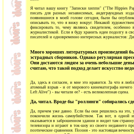
Я читал вашу книгу "Записки хиппи" ("The Hippies Pap
писать для разных независимых, андеграундных изда
появившиеся в моей голове сегодня, были бы опублико
описывать то, что я вижу вокруг. Никакой художествен
фиксировать то, чему являюсь свидетелем, особенно 
журналистикой. Если я буду хранить идеи подолгу в сво
писателей и одновременно интересных журналистов: Ди
Много хороших литературных произведений был
эстрадных сборников. Однако регулярная прес
Они достаются людям за очень небольшие деньг
считаю, что такой подход делает искусство не
Да, здесь я согласен, и мне это нравится. За что я 
атомный взрыв - и от мирового кинематографа ничего 
Left Alive") - вы читали ее? - есть великолепная сцена.
Да, читал. Вроде бы "роллинги" собирались сде
Да, причем уже давно. Если бы они решились на это, 
покончили жизнь самоубийством. Так вот, в одной и
оказывается в заброшенном здании и видит там странную
телевизора и играют в ток-шоу из своего недавнего п
поэтические сравнения. Поэзия - это настоящая вечност