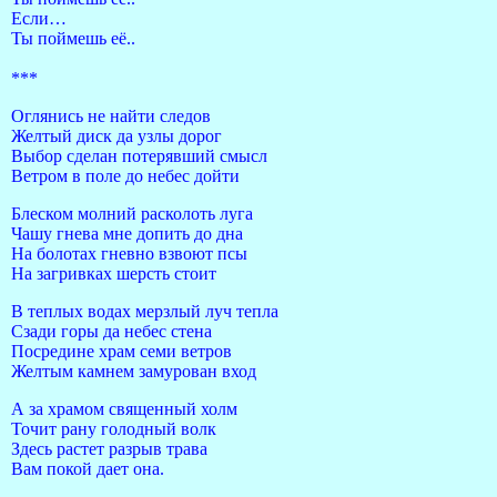
Если…
Ты поймешь её..
***
Оглянись не найти следов
Желтый диск да узлы дорог
Выбор сделан потерявший смысл
Ветром в поле до небес дойти
Блеском молний расколоть луга
Чашу гнева мне допить до дна
На болотах гневно взвоют псы
На загривках шерсть стоит
В теплых водах мерзлый луч тепла
Сзади горы да небес стена
Посредине храм семи ветров
Желтым камнем замурован вход
А за храмом священный холм
Точит рану голодный волк
Здесь растет разрыв трава
Вам покой дает она.