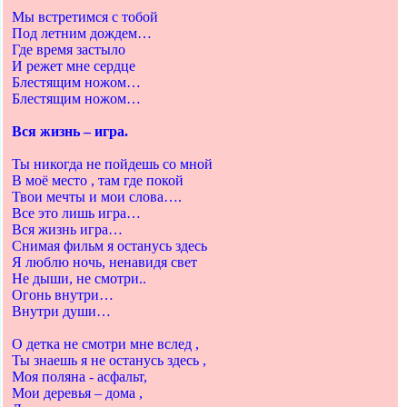
Мы встретимся с тобой
Под летним дождем…
Где время застыло
И режет мне сердце
Блестящим ножом…
Блестящим ножом…
Вся жизнь – игра.
Ты никогда не пойдешь со мной
В моё место , там где покой
Твои мечты и мои слова….
Все это лишь игра…
Вся жизнь игра…
Снимая фильм я останусь здесь
Я люблю ночь, ненавидя свет
Не дыши, не смотри..
Огонь внутри…
Внутри души…
О детка не смотри мне вслед ,
Ты знаешь я не останусь здесь ,
Моя поляна - асфальт,
Мои деревья – дома ,