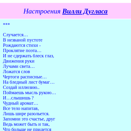
Настроения
Вилли Дугласа
***
Случается…
В незваной пустоте
Рождаются стихи -
Проклятие поэта…
И не сдержать блеск глаз,
Движения руки
Лучами света…
Ложатся слов
Чертоги расписные…
На бледный лист бумаг…
Создай иллюзию..
Поймаешь мысль рукою…
И…слышишь ?
Чудный аромат…
Все тело напитав,
Лишь шире разольется.
Запомни это счастье, друг
Ведь может быть и так,
Что больше не придется