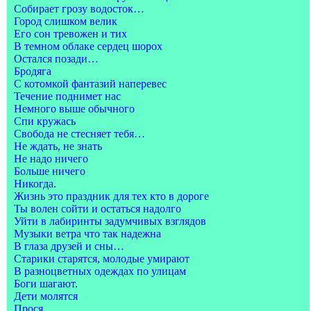
Собирает грозу водосток…
Город слишком велик
Его сон тревожен и тих
В темном облаке сердец шорох
Остался позади…
Бродяга
С котомкой фантазий наперевес
Течение поднимет нас
Немного выше обычного
Спи кружась
Свобода не стесняет тебя…
Не ждать, не знать
Не надо ничего
Больше ничего
Никогда.
Жизнь это праздник для тех кто в дороге
Ты волен сойти и остаться надолго
Уйти в лабиринты задумчивых взглядов
Музыки ветра что так надежна
В глаза друзей и сны…
Старики старятся, молодые умирают
В разноцветных одеждах по улицам
Боги шагают.
Дети молятся
Прося