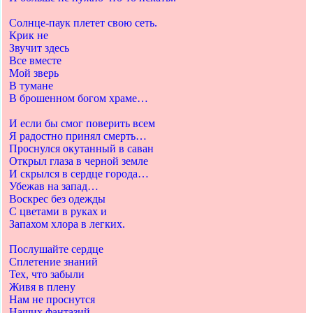
Солнце-паук плетет свою сеть.
Крик не
Звучит здесь
Все вместе
Мой зверь
В тумане
В брошенном богом храме…
И если бы смог поверить всем
Я радостно принял смерть…
Проснулся окутанный в саван
Открыл глаза в черной земле
И скрылся в сердце города…
Убежав на запад…
Воскрес без одежды
С цветами в руках и
Запахом хлора в легких.
Послушайте сердце
Сплетение знаний
Тех, что забыли
Живя в плену
Нам не проснутся
Наших фантазий