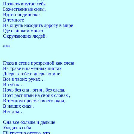
Познать внутри себя
Божественные силы.
Идти поодиночке
В темноте
На ощупь находить дорогу в мире
Где слишком много
Окружающих людей.
***
Глаза в стене прозрачной как слеза
На траве и каменных листах
Дверь в тебе и дверь во мне
Все в твоих руках…
И губах…
Ночь без сна , огня , без следа,
Поэт распятый на своих словах ,
В темном проеме твоего окна,
В наших снах..
Нет дна…
Она все больше и дальше
Уходит в себя
Ей грустно оттого, что