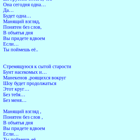
Она сегодня одна…
Да…
Будет одна…
Манящий взгляд,
Понятен без слов,
В объятья дня
Вы придете вдвоем
Если…
Ты поймешь её..
Стремящуюся к сытой старости
Бунт насекомых и…
Манекенов ,роящихся вокруг
Шоу будет продолжаться
Этот круг…
Без тебя…
Без меня…
Манящий взгляд ,
Понятен без слов ,
В объятья дня
Вы придете вдвоем
Если…
Ты поймешь её..