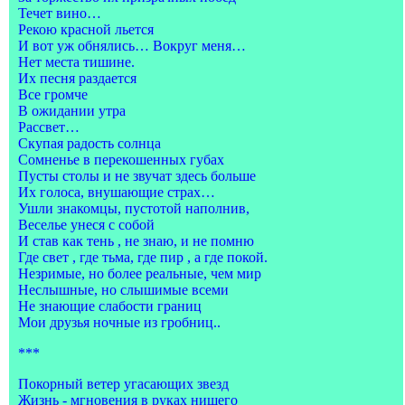
Течет вино…
Рекою красной льется
И вот уж обнялись… Вокруг меня…
Нет места тишине.
Их песня раздается
Все громче
В ожидании утра
Рассвет…
Скупая радость солнца
Сомненье в перекошенных губах
Пусты столы и не звучат здесь больше
Их голоса, внушающие страх…
Ушли знакомцы, пустотой наполнив,
Веселье унеся с собой
И став как тень , не знаю, и не помню
Где свет , где тьма, где пир , а где покой.
Незримые, но более реальные, чем мир
Неслышные, но слышимые всеми
Не знающие слабости границ
Мои друзья ночные из гробниц..
***
Покорный ветер угасающих звезд
Жизнь - мгновения в руках нищего