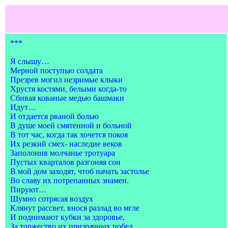
***
Я слышу…
Мерной поступью солдата
Презрев могил незримые клыки
Хрустя костями, белыми когда-то
Сбивая кованые медью башмаки
Идут…
И отдается рваной болью
В душе моей смятенной и больной
В тот час, когда так хочется покоя
Их резкий смех- наследие веков
Заполонив молчанье тротуара
Пустых кварталов разгоняя сон
В мой дом заходят, чтоб начать застолье
Во славу их потрепанных знамен.
Пируют…
Шумно сотрясая воздух
Клянут рассвет, внося разлад во мгле
И поднимают кубки за здоровье,
За торжество их призрачных побед