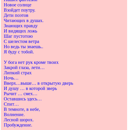
Новое солнце
Взойдет поутру.
Дети поэтов
Читающих в душах.
Знающих правду
И видящих ложь
Шаг пустотою
С шелестом ветра
Но ведь ты знаешь..
Я буду с тобой.
У бога нет рук кроме твоих
Закрой глаза, лети…
Липкий страх
Ночь…
Вверх…выше… в открытую дверь
И душу … в которой зверь
Рычит … смех…
Оставшись здесь…
Спит…
В темноте, в небе,
Волнение.
Лесной шорох.
Пробуждение.