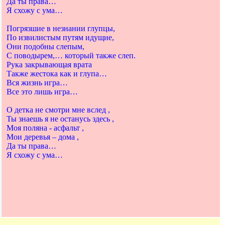
Да ты права…
Я схожу с ума…
Погрязшие в незнании глупцы,
По извилистым путям идущие,
Они подобны слепым,
С поводырем,… который также слеп.
Рука закрывающая врата
Также жестока как и глупа…
Вся жизнь игра…
Все это лишь игра…
О детка не смотри мне вслед ,
Ты знаешь я не останусь здесь ,
Моя поляна - асфальт ,
Мои деревья – дома ,
Да ты права…
Я схожу с ума…