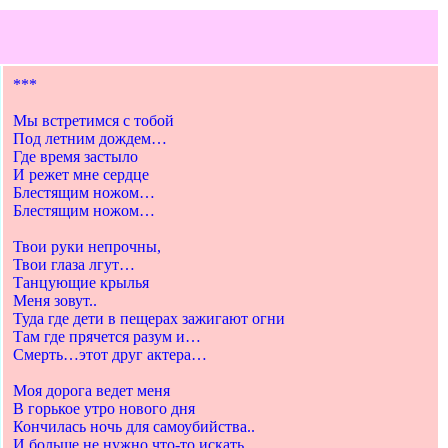
***
Мы встретимся с тобой
Под летним дождем…
Где время застыло
И режет мне сердце
Блестящим ножом…
Блестящим ножом…
Твои руки непрочны,
Твои глаза лгут…
Танцующие крылья
Меня зовут..
Туда где дети в пещерах зажигают огни
Там где прячется разум и…
Смерть…этот друг актера…
Моя дорога ведет меня
В горькое утро нового дня
Кончилась ночь для самоубийства..
И больше не нужно что-то искать..