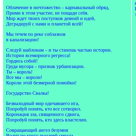
Облачение в ничтожество – карнавальный обряд,
Прими в этом участие, не пощади себя.
Мир ждет твоих поступков деяний и идей,
Деградируй с нами и планетой всей!
Мы течем по реке соблазнов
в канализацию!
Следуй шаблонам – и ты станешь частью истории.
Истории всемирного регресса!
Гордись собой!
Груда мусора – признак урбанизации.
Ты – король!
Все мы – короли!
Короли этой безмерной помойки!
Государство Свалка!
Безвыходный мир одичавшего ига,
Попробуй понять, кто все сотворил.
Коронация зла, священного сдвига,
Попробуй понять, кто здесь властелин.
Совращающий ангел безумия
Водит по кругу рыцарей смрада,