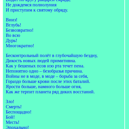
Не дождемся полнолуния
И приступим к святому обряду.
Вниз!
Вглубь!
Безвозвратно!
Во всю
Дурь!
Многократно!
Бесконтрольный полёт в глубочайшую бездну,
Дикость новых людей примитивна.
Как у бешеных псов изо рта течет пена.
Непонятно одно – безобразья причина.
Войны не в моде, в моде – борьба за себя,
Гораздо больше крови после этих баталий.
Ярости больше, намного больше огня,
Как же терпит планета ряд диких восстаний.
Зло!
Смерть!
Беспощадно!
Бой!
Месть!
Эпохально!