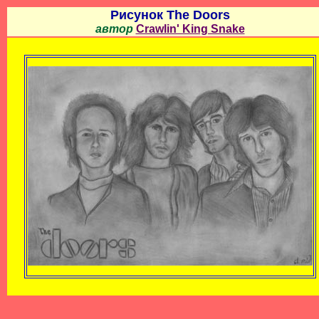
Рисунок The Doors
автор
Crawlin' King Snake