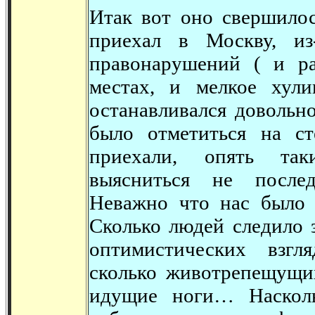
Итак вот оно свершилос
приехал в Москву, из
правонарушений ( и р
местах, и мелкое хули
останавливался довольн
было отметиться на с
приехали, опять так
выясниться не пос
Неважно что нас было 6
Сколько людей следило з
оптимистических взг
сколько животрепещущих
идущие ноги… Насколь