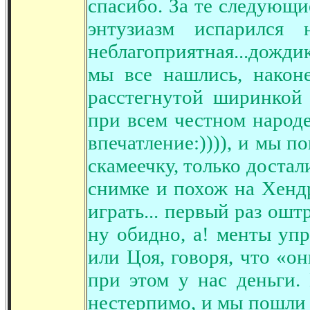
спасибо. За те следующи
энтузиазм испарился 
неблагоприятная...дожди
мы все нашлись, након
расстегнутой ширинкой 
при всем честном народе
впечатление:)))), и мы по
скамеечку, только доста
снимке и похож на Хендр
играть... первый раз ошт
ну обидно, а! менты уп
или Цоя, говоря, что «о
при этом у нас деньги.
нестерпимо, и мы пошли 