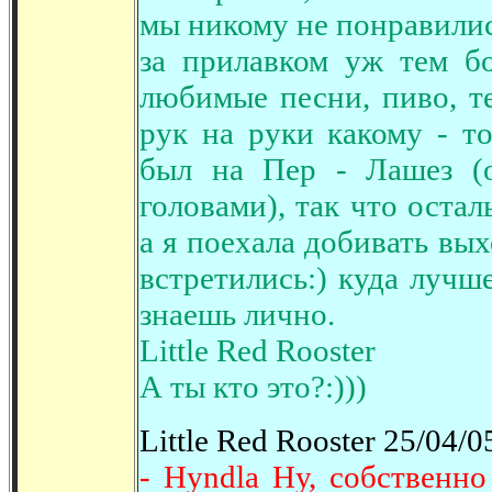
мы никому не понравились
за прилавком уж тем бо
любимые песни, пиво, те
рук на руки какому - т
был на Пер - Лашез (
головами), так что остал
а я поехала добивать вых
встретились:) куда лучш
знаешь лично.
Little Red Rooster
А ты кто это?:)))
Little Red Rooster 25/04/0
- Hyndla Ну, собственно