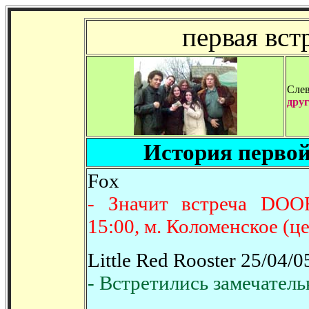
первая вс
Слев
друг
История первой
Fox
- Значит встреча DOOR
15:00, м. Коломенское (це
Little Red Rooster 25/04/0
- Встретились замечательн