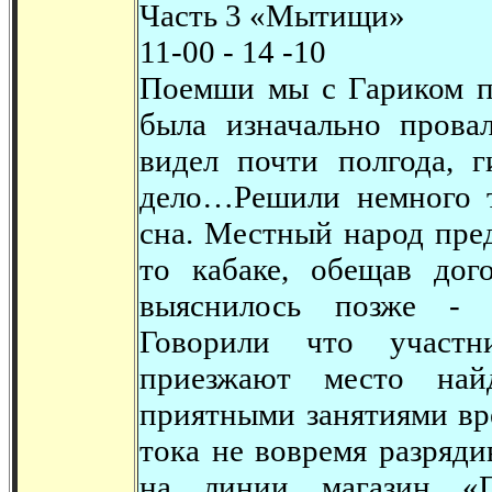
Часть 3 «Мытищи»
11-00 - 14 -10
Поемши мы с Гариком по
была изначально прова
видел почти полгода, г
дело…Решили немного 
сна. Местный народ пре
то кабаке, обещав дог
выяснилось позже - о
Говорили что участн
приезжают место най
приятными занятиями вр
тока не вовремя разряд
на линии магазин «П