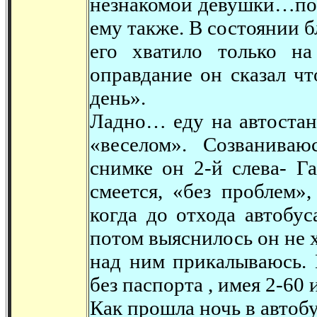
незнакомой девушки…пот
ему также. В состоянии 
его хватило только на
оправдание он сказал ч
день».
Ладно… еду на автостан
«веселом». Созванива
снимке он 2-й слева- Г
смеется, «без проблем»,
когда до отхода автобу
потом выяснилось он не х
над ним прикалываюсь. 
без паспорта , имея 2-60 и
Как прошла ночь в автоб