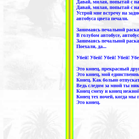
Давай, милая, попытай с на
Давай, милая, попытай с н
Устрой мне встречу на задн
автобуса цвета печали.
Занимаясь печальной раск
В голубом автобусе, автобус
Занимаясь печальной раска
Поехали, да...
Убей! Убей! Убей! Убей! Убе
Это конец, прекрасный друг
Это конец, мой единственны
Конец. Как больно отпускат
Ведь следом за мной ты ник
Конец смеху и конец нежно
Конец тех ночей, когда мы
Это конец.