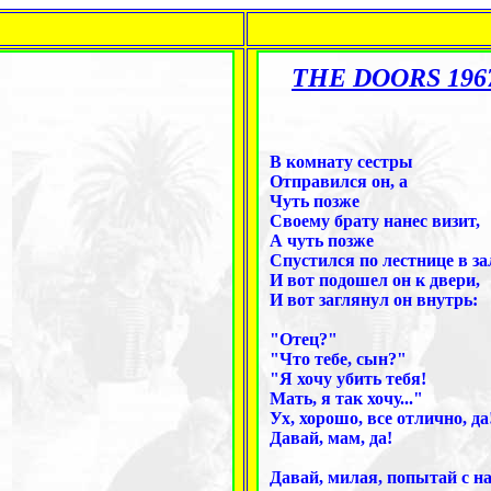
THE DOORS 196
В комнату сестры
Отправился он, а
Чуть позже
Своему брату нанес визит,
А чуть позже
Спустился по лестнице в за
И вот подошел он к двери,
И вот заглянул он внутрь:
"Отец?"
"Что тебе, сын?"
"Я хочу убить тебя!
Мать, я так хочу..."
Ух, хорошо, все отлично, да
Давай, мам, да!
Давай, милая, попытай с на