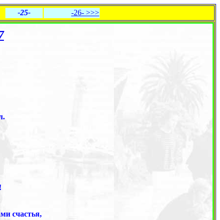
-25-
-26- >>>
7
л.
!
ми счастья,