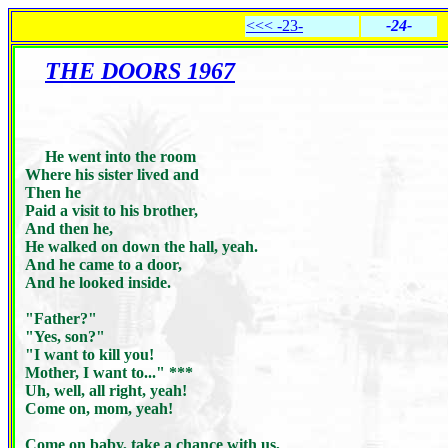
<<< -23-
-24-
THE DOORS 1967
He went into the room
Where his sister lived and
Then he
Paid a visit to his brother,
And then he,
He walked on down the hall, yeah.
And he came to a door,
And he looked inside.
"Father?"
"Yes, son?"
"I want to kill you!
Mother, I want to..." ***
Uh, well, all right, yeah!
Come on, mom, yeah!
Come on baby, take a chance with us,