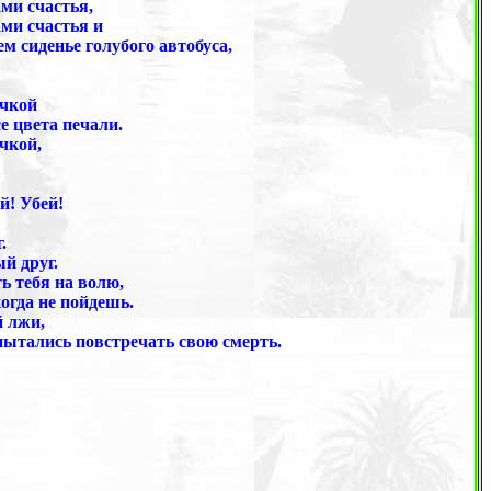
ми счастья,
ами счастья и
ем сиденье голубого автобуса,
ачкой
е цвета печали.
чкой,
й! Убей!
.
й друг.
ь тебя на волю,
огда не пойдешь.
й лжи,
 пытались повстречать свою смерть.