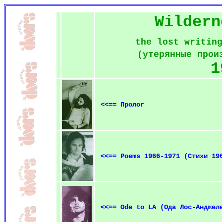
Wildern
the lost writin
(утерянные прои
1
<<== Пролог
<<== Poems 1966-1971 (Стихи 19
<<== Ode to LA (Ода Лос-Анджел